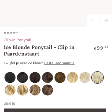
⭐⭐⭐⭐⭐
Clip-in Ponytail
Ice Blonde Ponytail - Clip in
Normale
99
,95
€
prijs
Paardenstaart
Twijfel je over de kleur?
Bestel een sample
LENGTE