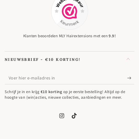
Klanten beoordelen MLY Hairextensions met een
9.9!
NIEUWSBRIEF - €10 KORTING!
Voer
hier
Schrijf je in en krijg
€10 korting
op je eerste bestelling! Altijd op de
e-
hoogte van (win)acties, nieuwe collecties, aanbiedingen en meer.
mailadres
in