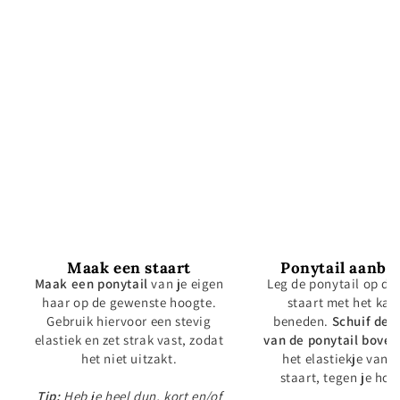
Maak een staart
Ponytail aanbr
Maak een ponytail
van je eigen
Leg de ponytail op de 
haar op de gewenste hoogte.
staart met het kan
Gebruik hiervoor een stevig
beneden.
Schuif de 
elastiek en zet strak vast, zodat
van de ponytail boven
het niet uitzakt.
het elastiekje van j
staart, tegen je hoo
Tip:
Heb je heel dun, kort en/of