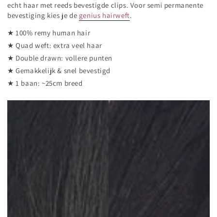
echt haar met reeds bevestigde clips. Voor semi permanente
bevestiging kies je de
genius hairweft
.
★ 100% remy human hair
★ Quad weft: extra veel haar
★ Double drawn: vollere punten
★ Gemakkelijk & snel bevestigd
★ 1 baan: ~25cm breed