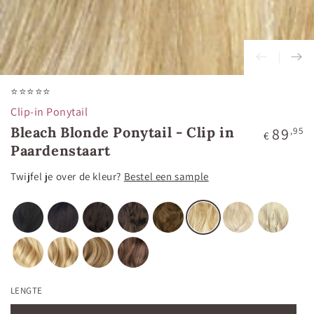
⭐⭐⭐⭐⭐
Clip-in Ponytail
Bleach Blonde Ponytail - Clip in
Normale
89
,95
€
prijs
Paardenstaart
Twijfel je over de kleur?
Bestel een sample
LENGTE