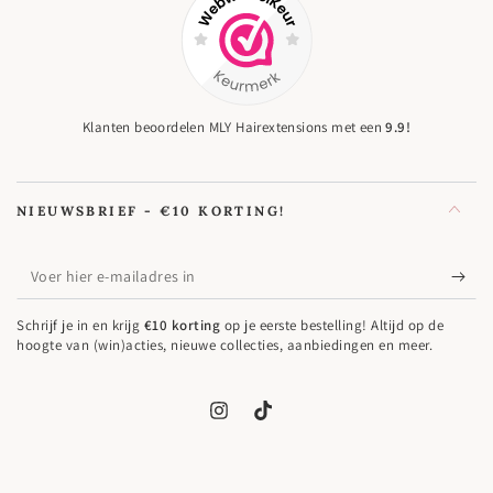
Klanten beoordelen MLY Hairextensions met een
9.9!
NIEUWSBRIEF - €10 KORTING!
Voer
hier
Schrijf je in en krijg
€10 korting
op je eerste bestelling! Altijd op de
e-
hoogte van (win)acties, nieuwe collecties, aanbiedingen en meer.
mailadres
in