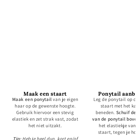
Maak een staart
Ponytail aanbr
Maak een ponytail
van je eigen
Leg de ponytail op de 
haar op de gewenste hoogte.
staart met het kan
Gebruik hiervoor een stevig
beneden.
Schuif de 
elastiek en zet strak vast, zodat
van de ponytail boven
het niet uitzakt.
het elastiekje van j
staart, tegen je hoo
Tip:
Heb je heel dun, kort en/of