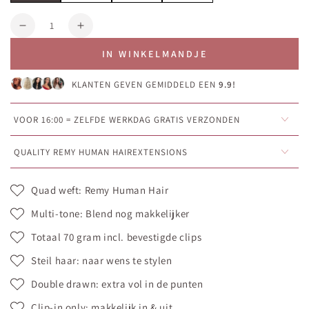
Aantal
Aantal
Aantal
verlagen
verhogen
IN WINKELMANDJE
voor
voor
Zwarte
Zwarte
KLANTEN GEVEN GEMIDDELD EEN
9.9!
Volumizer
Volumizer
•
•
Clip-
Clip-
VOOR 16:00 = ZELFDE WERKDAG GRATIS VERZONDEN
in
in
hair
hair
QUALITY REMY HUMAN HAIREXTENSIONS
extensions
extensions
•
•
Quad weft: Remy Human Hair
30cm
30cm
(70g)
(70g)
Multi-tone: Blend nog makkelijker
Totaal 70 gram incl. bevestigde clips
Steil haar: naar wens te stylen
Double drawn: extra vol in de punten
Clip-in only: makkelijk in & uit