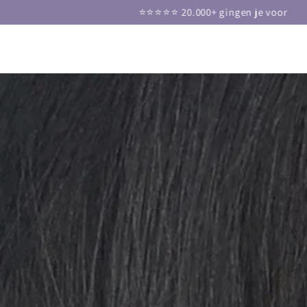
DOORGAAN NAAR
⭐⭐⭐⭐⭐ 20.000+ gingen je voor
ARTIKEL
GA NAAR
PRODUCTINFORMATIE