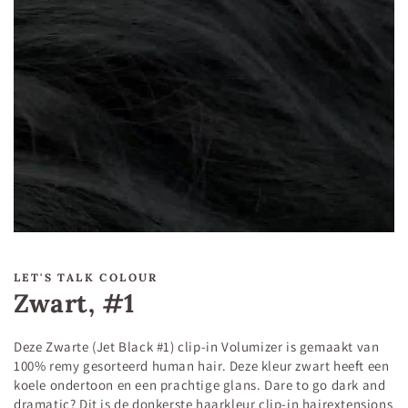
LET'S TALK COLOUR
Zwart, #1
Deze Zwarte (Jet Black #1) clip-in Volumizer is gemaakt van
100% remy gesorteerd human hair. Deze kleur zwart heeft een
koele ondertoon en een prachtige glans. Dare to go dark and
dramatic? Dit is de donkerste haarkleur clip-in hairextensions