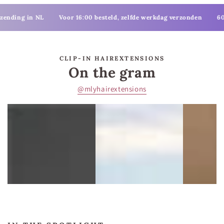
 NL
Voor 16:00 besteld, zelfde werkdag verzonden
60 dagen ret
CLIP-IN HAIREXTENSIONS
On the gram
@mlyhairextensions