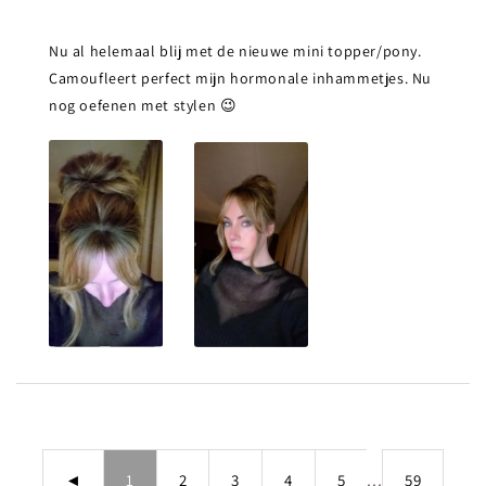
Nu al helemaal blij met de nieuwe mini topper/pony.
Camoufleert perfect mijn hormonale inhammetjes. Nu
nog oefenen met stylen 😉
◄
1
2
3
4
5
...
59