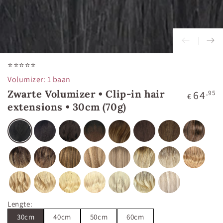
⭐⭐⭐⭐⭐
Volumizer: 1 baan
Zwarte Volumizer • Clip-in hair
Normale
64
,95
€
prijs
extensions • 30cm (70g)
Lengte
:
30cm
40cm
50cm
60cm