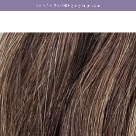
DOORGAAN NAAR
⭐⭐⭐⭐⭐ 20.000+ gingen je voor
ARTIKEL
GA NAAR
PRODUCTINFORMATIE