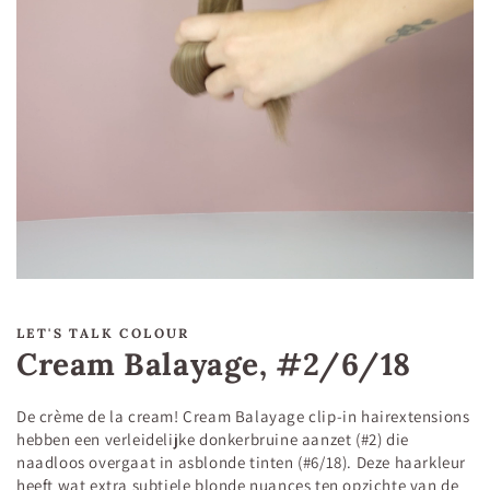
LET'S TALK COLOUR
Cream Balayage, #2/6/18
De crème de la cream! Cream Balayage clip-in hairextensions
hebben een verleidelijke donkerbruine aanzet (#2) die
naadloos overgaat in asblonde tinten (#6/18). Deze haarkleur
heeft wat extra subtiele blonde nuances ten opzichte van de