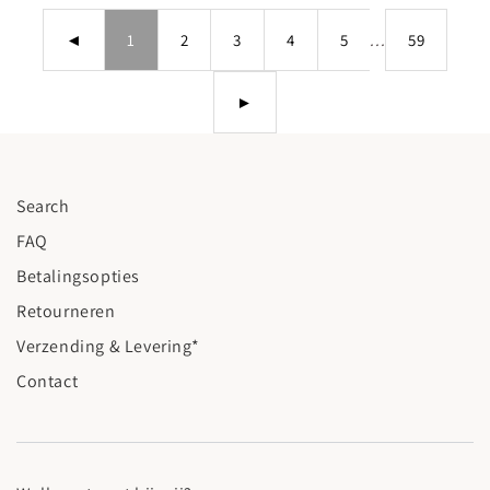
◄
1
2
3
4
5
...
59
►
Search
FAQ
Betalingsopties
Retourneren
Verzending & Levering*
Contact