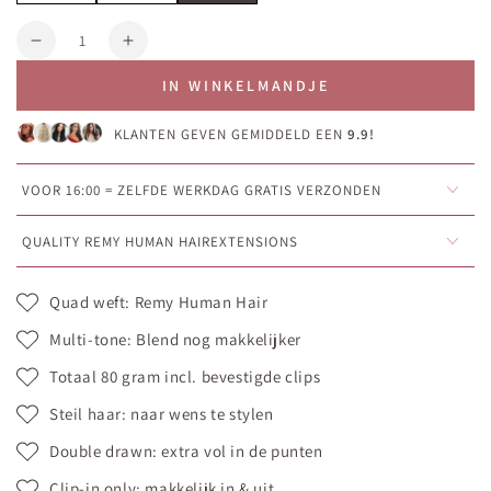
Aantal
Aantal
Aantal
verlagen
verhogen
IN WINKELMANDJE
voor
voor
Cream
Cream
KLANTEN GEVEN GEMIDDELD EEN
9.9!
balayage
balayage
Volumizer
Volumizer
•
•
VOOR 16:00 = ZELFDE WERKDAG GRATIS VERZONDEN
Clip-
Clip-
in
in
QUALITY REMY HUMAN HAIREXTENSIONS
hair
hair
extensions
extensions
Quad weft: Remy Human Hair
•
•
50cm
50cm
Multi-tone: Blend nog makkelijker
(80g)
(80g)
Totaal 80 gram incl. bevestigde clips
Steil haar: naar wens te stylen
Double drawn: extra vol in de punten
Clip-in only: makkelijk in & uit