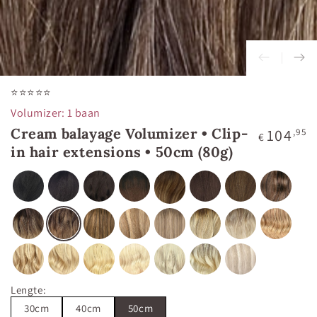
⭐⭐⭐⭐⭐
Volumizer: 1 baan
Cream balayage Volumizer • Clip-
Normale
104
,95
€
prijs
in hair extensions • 50cm (80g)
Lengte
:
30cm
40cm
50cm