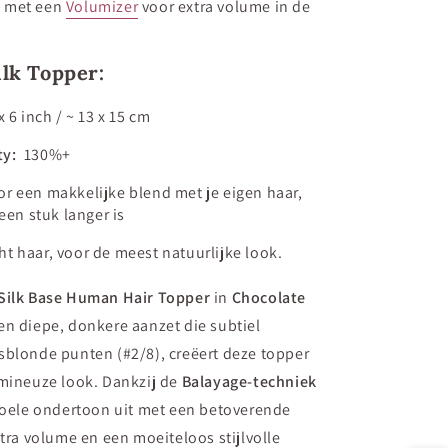
l met een
Volumizer
voor extra volume in de
ilk Topper:
x 6 inch / ~ 13 x 15 cm
ty:
130%+
or een makkelijke blend met je eigen haar,
een stuk langer is
ht haar, voor de meest natuurlijke look.
Silk Base Human Hair Topper
in
Chocolate
en diepe, donkere aanzet die subtiel
sblonde punten (#2/8), creëert deze topper
umineuze look. Dankzij de
Balayage-techniek
 koele ondertoon uit met een betoverende
xtra volume en een moeiteloos stijlvolle