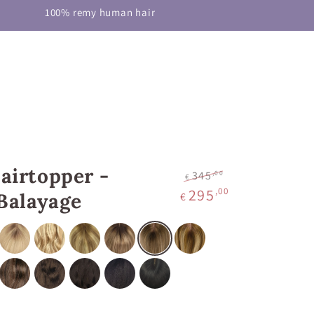
S
HAIRCARE
HELP
100% remy human hair
Hairtopper -
,00
345
€
Normale
Verkoopprijs
295
,00
Balayage
€
prijs