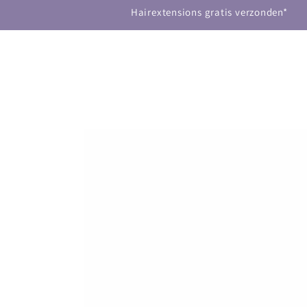
CLIP-IN HAIREXTENSIONS
DOORGAAN NAAR
Hairextensions gratis verzonden*
ARTIKEL
GA NAAR
PRODUCTINFORMATIE