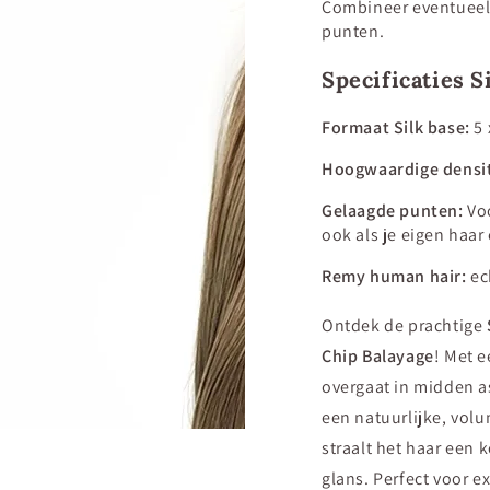
Combineer eventuee
punten.
Specificaties S
Formaat Silk base:
5 
Hoogwaardige densi
Gelaagde punten:
Vo
ook als je eigen haar 
Remy human hair:
ec
Ontdek de prachtige
Chip Balayage
! Met e
overgaat in midden a
een natuurlijke, vol
straalt het haar een
glans. Perfect voor e