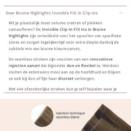
Over Bruine Highlights Invisible Fill in Clip-ins
Wil je plaatselijk meer volume creëren of plekken
camoufleren? De
Invisible Clip-In Fill Ins in Bruine
Highlights
zijn ontwikkeld voor het opvullen van specifieke
zones en zorgen tegelijkertijd voor extra diepte dankzij de
subtiele mix van bruine kleurnuances.
De seamless stroken zijn voorzien van een
innovatieve
injection aanzet
die bijzonder
dun en flexibel is
. Hierdoor
sluiten de extensions mooi aan op de hoofdhuid en blijven
ze ook bij dun of fijn haar
discreet
verborgen.
Met vier afzonderlijke stroken kun je zelf bepalen waar je
volume toevoegt. Denk aan het voller maken van de
zijkanten, het verbeteren van de overgang in de
haarpunten of het creëren van een zachte face framing met
meer dimensie.
Het haar bestaat uit 100% echt haar van hoge kwaliteit en