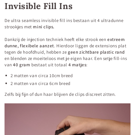
Invisible Fill Ins
Dankzij de double weft en double drawn techniek blijven
de extensions
vol tot in de punten
. De set bestaat uit
meerdere stroken, waardoor het haar gelijkmatig over het
De ultra seamless invisible fill ins bestaan uit 4 ultradunne
strookjes met
hoofd wordt verdeeld. De clip-in bevestiging maakt de
mini clips.
extensions
eenvoudig in en uit te doen
, zonder hulp van
Dankzij de injection techniek heeft elke strook een
extreem
de kapper.
dunne, flexibele aanzet
. Hierdoor liggen de extensions plat
tegen de hoofdhuid, hebben ze
geen zichtbare plastic rand
Het haar wordt geleverd in een
steile structuur
, zodat je
en blenden ze moeiteloos met je eigen haar. Een setje fill-ins
het naar wens kunt stylen. Van sleek en glad tot waves of
van
40 gram
bestaat uit totaal
4 matjes
:
krullen, deze clip-ins passen zich moeiteloos aan jouw look
aan. Geschikt voor zowel dagelijks dragen als momenten
2 matten van circa 10cm breed
waarop je net wat extra wilt.
2 matten van circa 6cm breed
Zelfs bij fijn of dun haar blijven de clips discreet zitten.