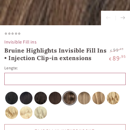
⭐⭐⭐⭐⭐
Invisible Fill ins
Bruine Highlights Invisible Fill Ins
,95
99
€
Normale
V
89
,95
• Injection Clip-in extensions
€
prijs
Lengte: