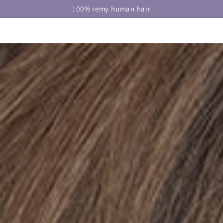
DOORGAAN NAAR
100% remy human hair
ARTIKEL
GA NAAR
PRODUCTINFORMATIE