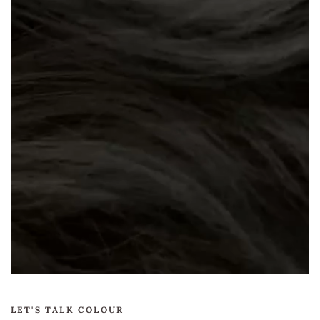
Het haar is gemaakt van echt haar in double drawn
kwaliteit, wat zorgt voor een resultaat dat natuurlijk oogt
en mooi
blendt met je eigen haar.
Dankzij de double weft en double drawn techniek blijven
de extensions
vol tot in de punten
. De set bestaat uit
meerdere stroken, waardoor het haar gelijkmatig over het
hoofd wordt verdeeld. De clip-in bevestiging maakt de
extensions
eenvoudig in en uit te doen
, zonder hulp van
de kapper.
Het haar wordt geleverd in een
steile structuur
, zodat je
het naar wens kunt stylen. Van sleek en glad tot waves of
krullen, deze clip-ins passen zich moeiteloos aan jouw look
aan. Geschikt voor zowel dagelijks dragen als momenten
waarop je net wat extra wilt.
LET'S TALK COLOUR