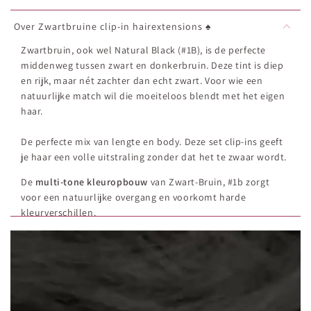
Over Zwartbruine clip-in hairextensions ♠️
Zwartbruin, ook wel Natural Black (#1B), is de perfecte
middenweg tussen zwart en donkerbruin. Deze tint is diep
en rijk, maar nét zachter dan echt zwart. Voor wie een
natuurlijke match wil die moeiteloos blendt met het eigen
haar.
De perfecte mix van lengte en body. Deze set clip-ins geeft
je haar een volle uitstraling zonder dat het te zwaar wordt.
De
multi-tone kleuropbouw
van Zwart-Bruin, #1b zorgt
voor een natuurlijke overgang en voorkomt harde
kleurverschillen.
Deze clip-in hairextensions van 50cm (20") zijn ontworpen
voor
extra lengte en volume
met een
natuurlijke
uitstraling
.
De set van
220 gram
is
Geschikt voor: medium tot dik haar
.