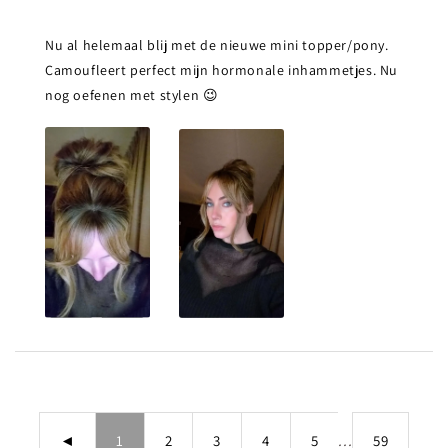
Nu al helemaal blij met de nieuwe mini topper/pony.
Camoufleert perfect mijn hormonale inhammetjes. Nu
nog oefenen met stylen 😉
◄
1
2
3
4
5
...
59