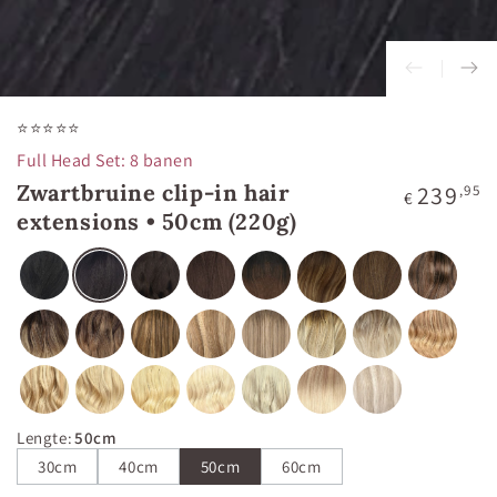
⭐⭐⭐⭐⭐
Full Head Set: 8 banen
Zwartbruine clip-in hair
Normale
239
,95
€
prijs
extensions • 50cm (220g)
Lengte
:
50cm
30cm
40cm
50cm
60cm