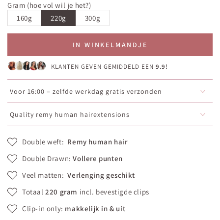
Gram (hoe vol wil je het?)
160g
220g
300g
IN WINKELMANDJE
KLANTEN GEVEN GEMIDDELD EEN
9.9!
Voor 16:00 = zelfde werkdag gratis verzonden
Quality remy human hairextensions
Double weft:
Remy human hair
Double Drawn:
Vollere punten
Veel matten:
Verlenging geschikt
Totaal
220 gram
incl. bevestigde clips
Clip-in only:
makkelijk in & uit