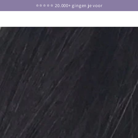
DOORGAAN NAAR
⭐⭐⭐⭐⭐ 20.000+ gingen je voor
ARTIKEL
GA NAAR
PRODUCTINFORMATIE