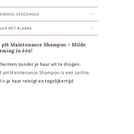
 WERKDAG VERZONDEN
ALEN MET KLARNA
d pH Maintenance Shampoo – Milde
rming in één!
chermen zonder je haar uit te drogen.
ld pH Maintenance Shampoo
is een
zachte,
die
je haar reinigt en tegelijkertijd