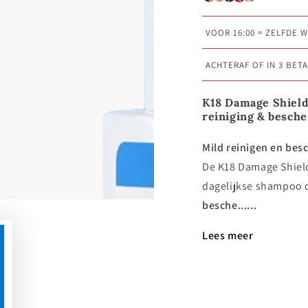
VOOR 16:00 = ZELFDE
ACHTERAF OF IN 3 BET
K18 Damage Shiel
reiniging & besche
Mild reinigen en bes
De
K18 Damage Shie
dagelijkse shampoo
besche......
Lees meer