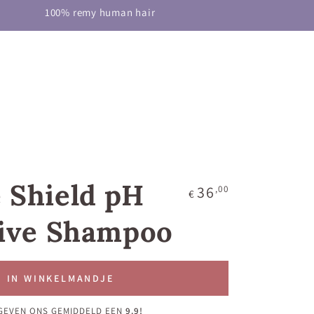
S
HAIRCARE
HELP
100% remy human hair
 Shield pH
Normale
36
,00
€
prijs
tive Shampoo
IN WINKELMANDJE
GEVEN ONS GEMIDDELD EEN
9.9!