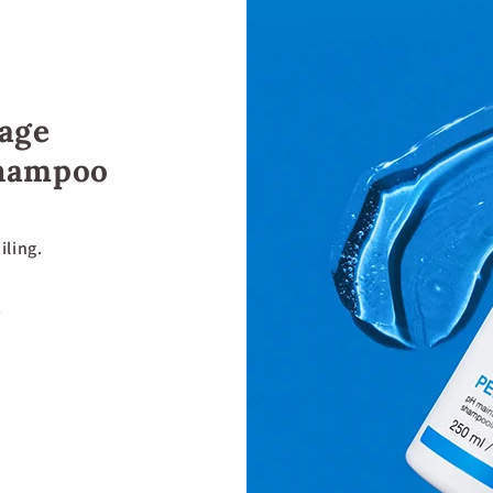
age
Shampoo
iling.
.