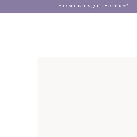
CLIP-IN HAIREXTENSIONS
DOORGAAN NAAR
Hairextensions gratis verzonden*
ARTIKEL
GA NAAR
PRODUCTINFORMATIE