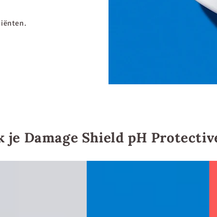
diënten.
k je Damage Shield pH Protecti