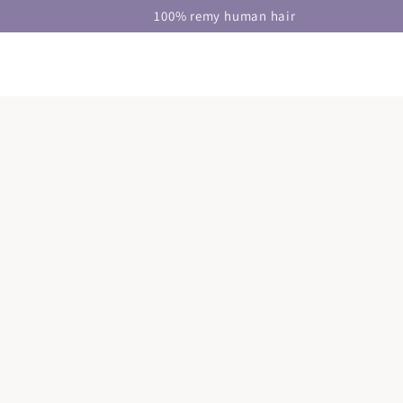
DOORGAAN NAAR
100% remy human hair
ARTIKEL
GA NAAR
PRODUCTINFORMATIE