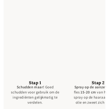
Stap 1
Stap 2
Schudden maar!
Goed
Spray op de aanzet.
schudden voor gebruik om de
fles
15-20 cm
van het
ingrediënten gelijkmatig te
spray op de haaraanz
verdelen.
olie en zweet zich 