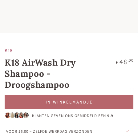
K18
K18 AirWash Dry
Normale
48
,00
€
prijs
Shampoo -
Droogshampoo
IN WINKELMANDJE
KLANTEN GEVEN ONS GEMIDDELD EEN
9.9!
VOOR 16:00 = ZELFDE WERKDAG VERZONDEN