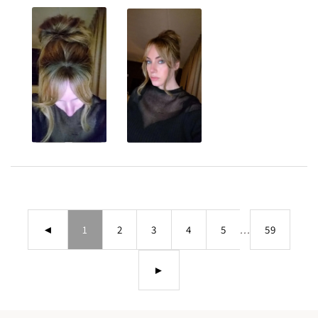
◄
1
2
3
4
5
...
59
►